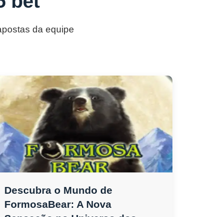
5 bet
 apostas da equipe
Descubra o Mundo de
FormosaBear: A Nova