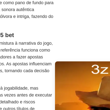
rve como pano de fundo para
a sonora autêntica
lvora e intriga, fazendo do
5 bet
mistura à narrativa do jogo,
 referência funciona como
adores a fazer apostas
os. As apostas influenciam
is, tornando cada decisão
à jogabilidade, mas
as vezes antes de executar
etalhado e riscos
 outros títulos de