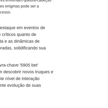
res enfrentam quebra-cabeças
ses enigmas pode ser a
ucesso.
destaque em eventos de
 críticos quanto de
ta e as dinâmicas de
adas, solidificando sua
vra-chave '5905 bet'
 descobrir novos truques e
te nível de interação
ante evolução de suas