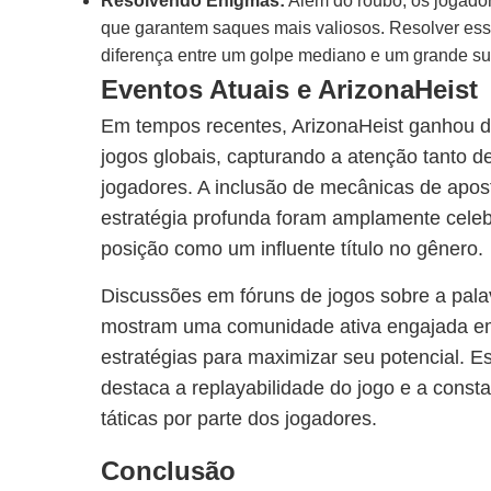
Resolvendo Enigmas:
Além do roubo, os jogado
que garantem saques mais valiosos. Resolver es
diferença entre um golpe mediano e um grande s
Eventos Atuais e ArizonaHeist
Em tempos recentes, ArizonaHeist ganhou 
jogos globais, capturando a atenção tanto de
jogadores. A inclusão de mecânicas de apos
estratégia profunda foram amplamente celebr
posição como um influente título no gênero.
Discussões em fóruns de jogos sobre a pala
mostram uma comunidade ativa engajada em
estratégias para maximizar seu potencial. Es
destaca a replayabilidade do jogo e a const
táticas por parte dos jogadores.
Conclusão