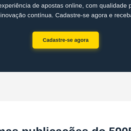
experiência de apostas online, com qualidade
inovação contínua. Cadastre-se agora e receb
Cadastre-se agora