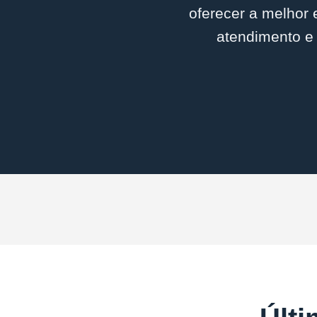
oferecer a melhor 
atendimento e 