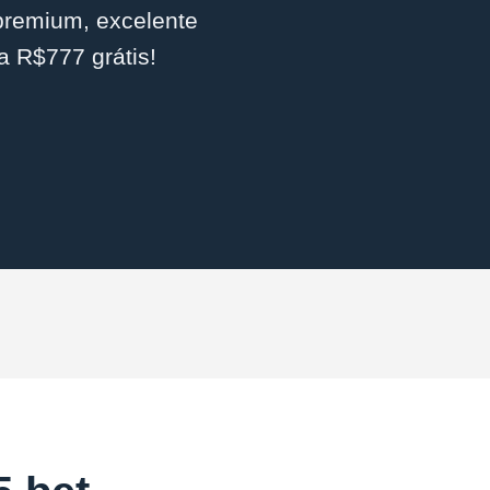
 premium, excelente
a R$777 grátis!