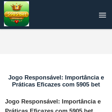
Jogo Responsável: Importância e
Práticas Eficazes com 5905 bet
Jogo Responsável: Importância e
Práticas Eficazes com 5905 bet