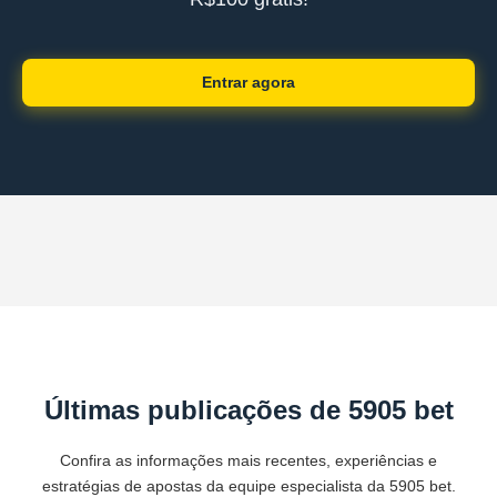
Entrar agora
Últimas publicações de 5905 bet
Confira as informações mais recentes, experiências e
estratégias de apostas da equipe especialista da 5905 bet.