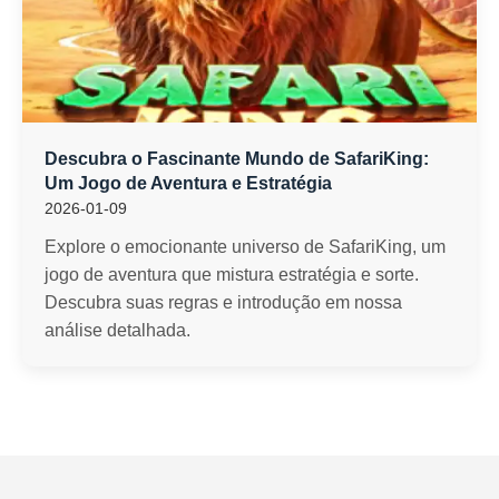
Descubra o Fascinante Mundo de SafariKing:
Um Jogo de Aventura e Estratégia
2026-01-09
Explore o emocionante universo de SafariKing, um
jogo de aventura que mistura estratégia e sorte.
Descubra suas regras e introdução em nossa
análise detalhada.