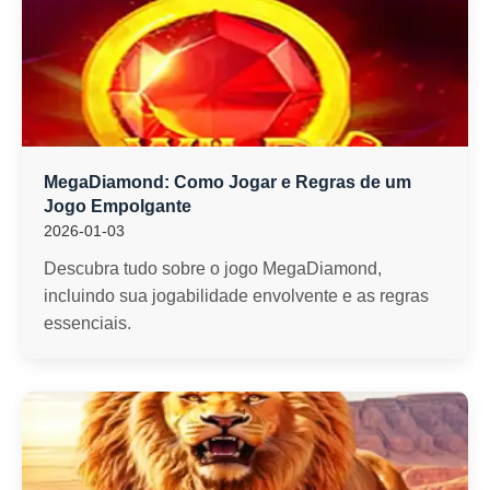
MegaDiamond: Como Jogar e Regras de um
Jogo Empolgante
2026-01-03
Descubra tudo sobre o jogo MegaDiamond,
incluindo sua jogabilidade envolvente e as regras
essenciais.