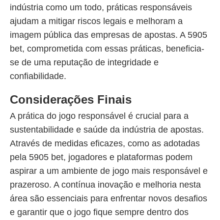
indústria como um todo, práticas responsáveis
ajudam a mitigar riscos legais e melhoram a
imagem pública das empresas de apostas. A 5905
bet, comprometida com essas práticas, beneficia-
se de uma reputação de integridade e
confiabilidade.
Considerações Finais
A prática do jogo responsável é crucial para a
sustentabilidade e saúde da indústria de apostas.
Através de medidas eficazes, como as adotadas
pela 5905 bet, jogadores e plataformas podem
aspirar a um ambiente de jogo mais responsável e
prazeroso. A contínua inovação e melhoria nesta
área são essenciais para enfrentar novos desafios
e garantir que o jogo fique sempre dentro dos