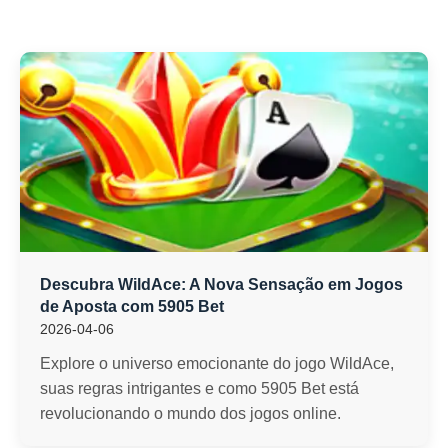
Descubra WildAce: A Nova Sensação em Jogos
de Aposta com 5905 Bet
2026-04-06
Explore o universo emocionante do jogo WildAce,
suas regras intrigantes e como 5905 Bet está
revolucionando o mundo dos jogos online.