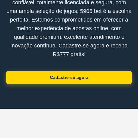
confiável, totalmente licenciada e segura, com
uma ampla seleção de jogos, 5905 bet é a escolha
perfeita. Estamos comprometidos em oferecer a
melhor experiência de apostas online, com
qualidade premium, excelente atendimento e
inovação contínua. Cadastre-se agora e receba
R$777 grátis!
Cadastre-se agora