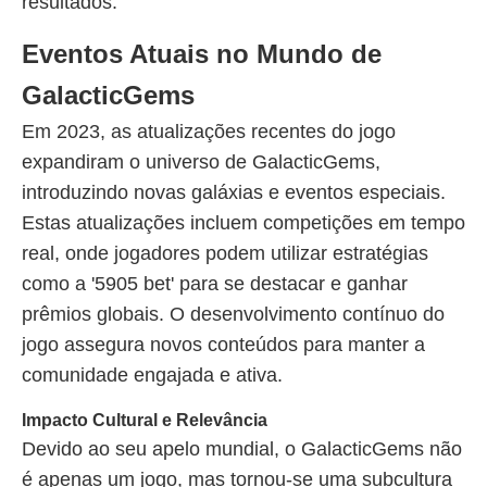
resultados.
Eventos Atuais no Mundo de
GalacticGems
Em 2023, as atualizações recentes do jogo
expandiram o universo de GalacticGems,
introduzindo novas galáxias e eventos especiais.
Estas atualizações incluem competições em tempo
real, onde jogadores podem utilizar estratégias
como a '5905 bet' para se destacar e ganhar
prêmios globais. O desenvolvimento contínuo do
jogo assegura novos conteúdos para manter a
comunidade engajada e ativa.
Impacto Cultural e Relevância
Devido ao seu apelo mundial, o GalacticGems não
é apenas um jogo, mas tornou-se uma subcultura