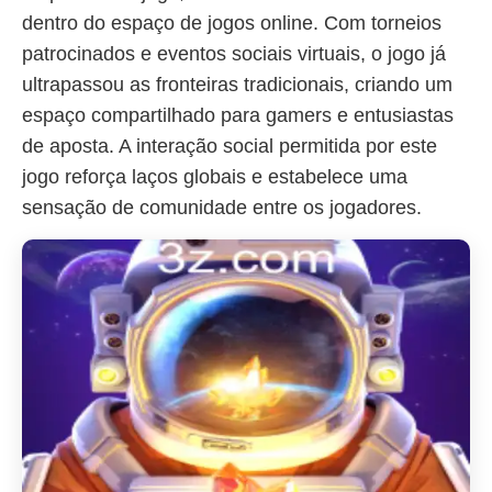
dentro do espaço de jogos online. Com torneios
patrocinados e eventos sociais virtuais, o jogo já
ultrapassou as fronteiras tradicionais, criando um
espaço compartilhado para gamers e entusiastas
de aposta. A interação social permitida por este
jogo reforça laços globais e estabelece uma
sensação de comunidade entre os jogadores.