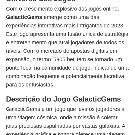
Com o crescimento explosivo dos jogos online,
GalacticGems
emerge como uma das
experiências interativas mais intrigantes de 2023.
Este jogo apresenta uma fusão única de estratégia
e entretenimento que atrai jogadores de todos os
níveis. Com o mercado de apostas digitais em
expansão, o termo '5905 bet' tem se tornado um
ponto focal na comunidade do jogo, indicando uma
combinação frequente e potencialmente lucrativa
para os entusiastas.
Descrição do Jogo GalacticGems
GalacticGems é um jogo que leva os jogadores a
uma viagem cósmica, onde a missão é coletar
joias preciosas espalhadas por vastas galáxias. A
experiência gráfica e sonora oferece uma viagem