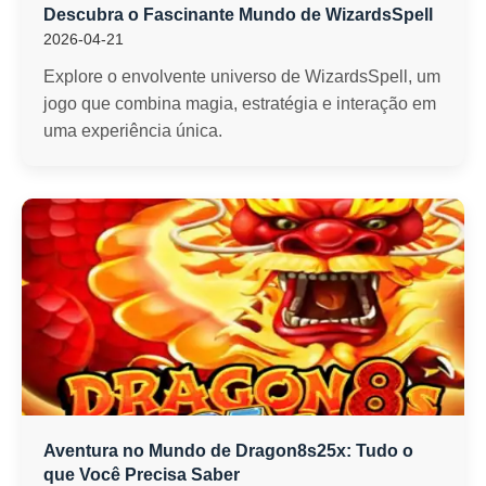
Descubra o Fascinante Mundo de WizardsSpell
2026-04-21
Explore o envolvente universo de WizardsSpell, um
jogo que combina magia, estratégia e interação em
uma experiência única.
Aventura no Mundo de Dragon8s25x: Tudo o
que Você Precisa Saber