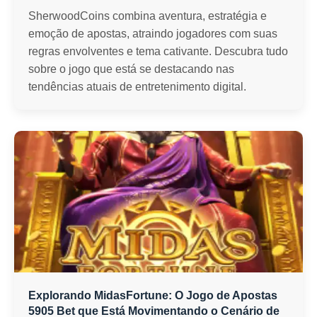
SherwoodCoins combina aventura, estratégia e
emoção de apostas, atraindo jogadores com suas
regras envolventes e tema cativante. Descubra tudo
sobre o jogo que está se destacando nas
tendências atuais de entretenimento digital.
Explorando MidasFortune: O Jogo de Apostas
5905 Bet que Está Movimentando o Cenário de