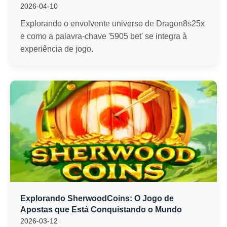
2026-04-10
Explorando o envolvente universo de Dragon8s25x
e como a palavra-chave '5905 bet' se integra à
experiência de jogo.
Explorando SherwoodCoins: O Jogo de
Apostas que Está Conquistando o Mundo
2026-03-12