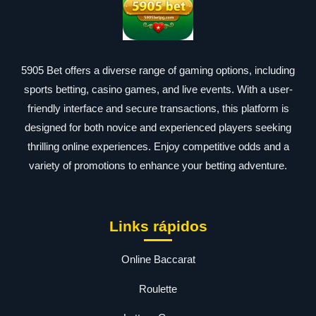
5905 Bet offers a diverse range of gaming options, including
sports betting, casino games, and live events. With a user-
friendly interface and secure transactions, this platform is
designed for both novice and experienced players seeking
thrilling online experiences. Enjoy competitive odds and a
variety of promotions to enhance your betting adventure.
Links rápidos
Online Baccarat
Roulette