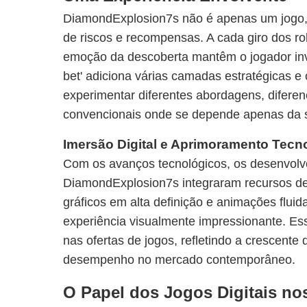
DiamondExplosion7s não é apenas um jogo,
de riscos e recompensas. A cada giro dos rol
emoção da descoberta mantêm o jogador inv
bet' adiciona várias camadas estratégicas e
experimentar diferentes abordagens, diferen
convencionais onde se depende apenas da s
Imersão Digital e Aprimoramento Tecn
Com os avanços tecnológicos, os desenvolv
DiamondExplosion7s integraram recursos de
gráficos em alta definição e animações flu
experiência visualmente impressionante. Es
nas ofertas de jogos, refletindo a crescent
desempenho no mercado contemporâneo.
O Papel dos Jogos Digitais no