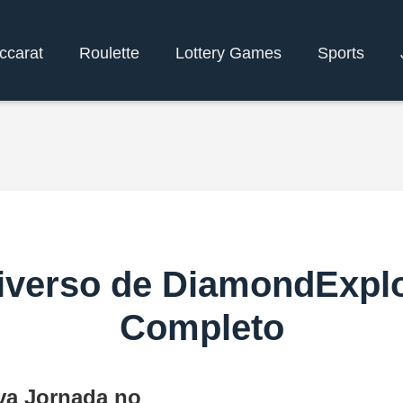
ccarat
Roulette
Lottery Games
Sports
iverso de DiamondExpl
Completo
a Jornada no