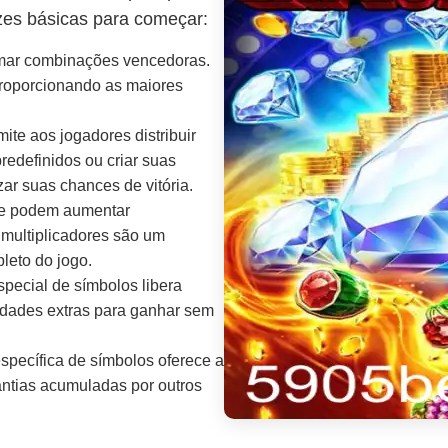
rizes básicas para começar:
rmar combinações vencedoras.
proporcionando as maiores
ite aos jogadores distribuir
redefinidos ou criar suas
ar suas chances de vitória.
 e podem aumentar
 multiplicadores são um
leto do jogo.
pecial de símbolos libera
idades extras para ganhar sem
specífica de símbolos oferece a
antias acumuladas por outros