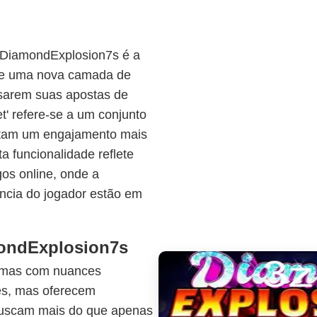
 DiamondExplosion7s é a
ouxe uma nova camada de
nsarem suas apostas de
t' refere-se a um conjunto
ntam um engajamento mais
ta funcionalidade reflete
os online, onde a
ncia do jogador estão em
ondExplosion7s
s, mas com nuances
es, mas oferecem
 buscam mais do que apenas