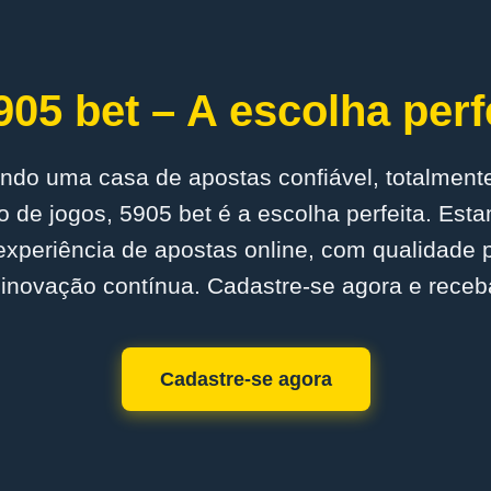
05 bet – A escolha perf
ndo uma casa de apostas confiável, totalmente
 de jogos, 5905 bet é a escolha perfeita. Es
experiência de apostas online, com qualidade
inovação contínua. Cadastre-se agora e receb
Cadastre-se agora