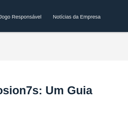
Jogo Responsável
Notícias da Empresa
osion7s: Um Guia