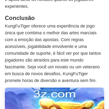
experientes.
Conclusão
KungFuTiger oferece uma experiência de jogo
única que combina o melhor das artes marciais
com a emoção das apostas. Com regras
acessíveis, jogabilidade envolvente e uma
comunidade de suporte, é fácil ver por que tantos
jogadores são atraídos para este mundo
fascinante. Seja você um novato ou um veterano
em busca de novos desafios, KungFuTiger
promete horas de diversão e aventura sem fim.