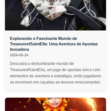
Explorando o Fascinante Mundo de
TreasureofSaintElla: Uma Aventura de Apostas
Inovadora
2026-05-24
Descubra o deslumbrante mundo de
TreasureofSaintElla, um jogo de apostas único com
elementos de aventura e estratégia, onde jogadores
se envolvem em caçadas ao tesouro emocionantes.