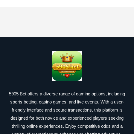
5905 Bet offers a diverse range of gaming options, including
sports betting, casino games, and live events. With a user-
friendly interface and secure transactions, this platform is
designed for both novice and experienced players seeking
thrilling online experiences. Enjoy competitive odds and a