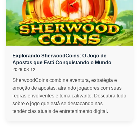
Explorando SherwoodCoins: O Jogo de
Apostas que Está Conquistando o Mundo
2026-03-12
SherwoodCoins combina aventura, estratégia e
emoção de apostas, atraindo jogadores com suas
regras envolventes e tema cativante. Descubra tudo
sobre o jogo que está se destacando nas
tendências atuais de entretenimento digital.