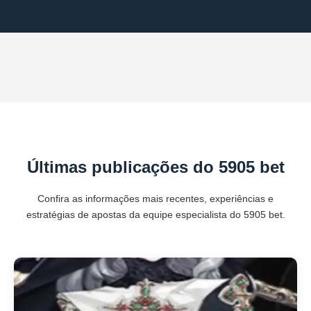
Últimas publicações do 5905 bet
Confira as informações mais recentes, experiências e
estratégias de apostas da equipe especialista do 5905 bet.