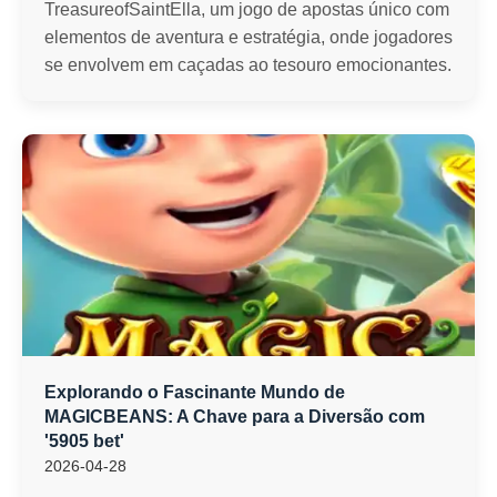
TreasureofSaintElla, um jogo de apostas único com
elementos de aventura e estratégia, onde jogadores
se envolvem em caçadas ao tesouro emocionantes.
Explorando o Fascinante Mundo de
MAGICBEANS: A Chave para a Diversão com
'5905 bet'
2026-04-28