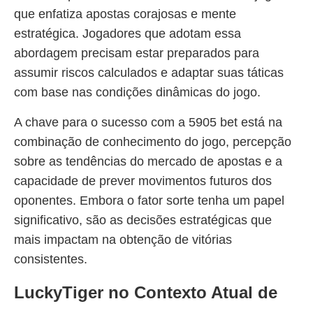
que enfatiza apostas corajosas e mente
estratégica. Jogadores que adotam essa
abordagem precisam estar preparados para
assumir riscos calculados e adaptar suas táticas
com base nas condições dinâmicas do jogo.
A chave para o sucesso com a 5905 bet está na
combinação de conhecimento do jogo, percepção
sobre as tendências do mercado de apostas e a
capacidade de prever movimentos futuros dos
oponentes. Embora o fator sorte tenha um papel
significativo, são as decisões estratégicas que
mais impactam na obtenção de vitórias
consistentes.
LuckyTiger no Contexto Atual de