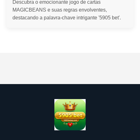
Descubra o emocionante jogo de cartas
MAGICBEANS e suas regras envolventes,
destacando a palavra-chave intrigante '5905 bet'.