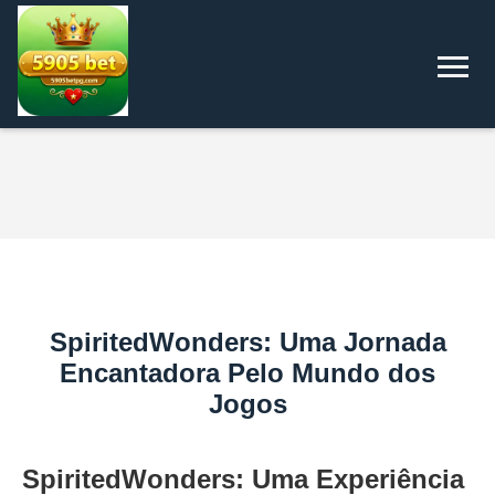
SpiritedWonders: Uma Jornada
Encantadora Pelo Mundo dos
Jogos
SpiritedWonders: Uma Experiência