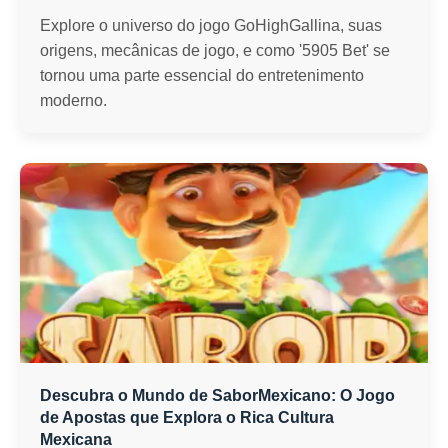
Explore o universo do jogo GoHighGallina, suas
origens, mecânicas de jogo, e como '5905 Bet' se
tornou uma parte essencial do entretenimento
moderno.
Descubra o Mundo de SaborMexicano: O Jogo
de Apostas que Explora o Rica Cultura
Mexicana