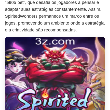
"5905 bet", que desafia os jogadores a pensar e
adaptar suas estratégias constantemente. Assim,
SpiritedWonders permanece um marco entre os
jogos, promovendo um ambiente onde a estratégia
e a criatividade são recompensadas.