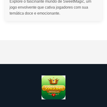
Explore o fascinante mundo de SweetMagic, um
jogo envolvente que cativa jogadores com sua
temática doce e emocionante.