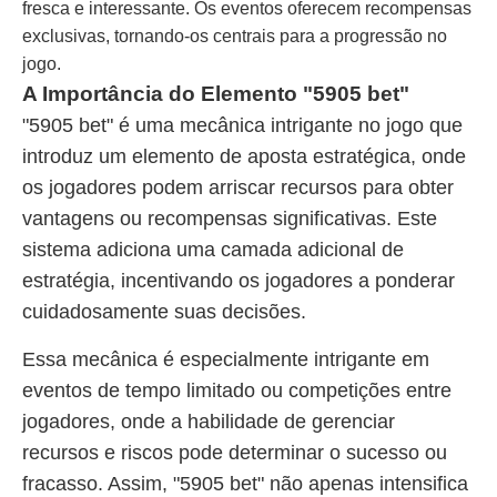
fresca e interessante. Os eventos oferecem recompensas
exclusivas, tornando-os centrais para a progressão no
jogo.
A Importância do Elemento "5905 bet"
"5905 bet" é uma mecânica intrigante no jogo que
introduz um elemento de aposta estratégica, onde
os jogadores podem arriscar recursos para obter
vantagens ou recompensas significativas. Este
sistema adiciona uma camada adicional de
estratégia, incentivando os jogadores a ponderar
cuidadosamente suas decisões.
Essa mecânica é especialmente intrigante em
eventos de tempo limitado ou competições entre
jogadores, onde a habilidade de gerenciar
recursos e riscos pode determinar o sucesso ou
fracasso. Assim, "5905 bet" não apenas intensifica