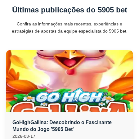
Últimas publicações do 5905 bet
Confira as informações mais recentes, experiências e
estratégias de apostas da equipe especialista do 5905 bet.
GoHighGallina: Descobrindo o Fascinante
Mundo do Jogo '5905 Bet'
2026-03-17