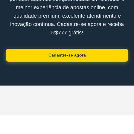
melhor experiência de apostas online, com
qualidade premium, excelente atendimento e
inovação contínua. Cadastre-se agora e receba
R$777 grátis!
Cadastre-se agora