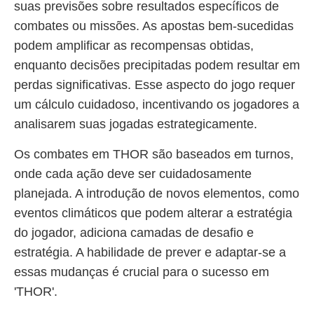
suas previsões sobre resultados específicos de
combates ou missões. As apostas bem-sucedidas
podem amplificar as recompensas obtidas,
enquanto decisões precipitadas podem resultar em
perdas significativas. Esse aspecto do jogo requer
um cálculo cuidadoso, incentivando os jogadores a
analisarem suas jogadas estrategicamente.
Os combates em THOR são baseados em turnos,
onde cada ação deve ser cuidadosamente
planejada. A introdução de novos elementos, como
eventos climáticos que podem alterar a estratégia
do jogador, adiciona camadas de desafio e
estratégia. A habilidade de prever e adaptar-se a
essas mudanças é crucial para o sucesso em
'THOR'.