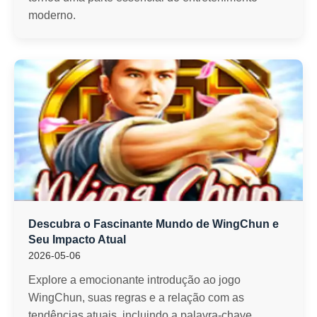
moderno.
Descubra o Fascinante Mundo de WingChun e
Seu Impacto Atual
2026-05-06
Explore a emocionante introdução ao jogo
WingChun, suas regras e a relação com as
tendências atuais, incluindo a palavra-chave