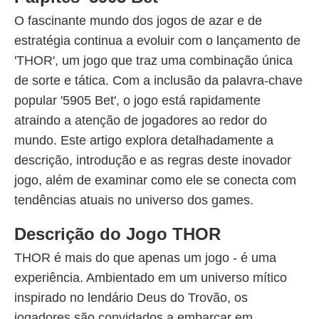
O fascinante mundo dos jogos de azar e de
estratégia continua a evoluir com o lançamento de
'THOR', um jogo que traz uma combinação única
de sorte e tática. Com a inclusão da palavra-chave
popular '5905 Bet', o jogo está rapidamente
atraindo a atenção de jogadores ao redor do
mundo. Este artigo explora detalhadamente a
descrição, introdução e as regras deste inovador
jogo, além de examinar como ele se conecta com
tendências atuais no universo dos games.
Descrição do Jogo THOR
THOR é mais do que apenas um jogo - é uma
experiência. Ambientado em um universo mítico
inspirado no lendário Deus do Trovão, os
jogadores são convidados a embarcar em