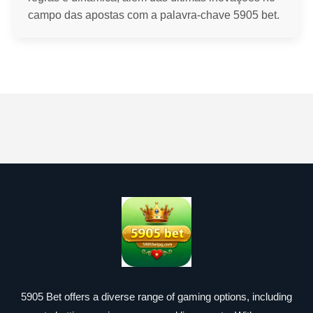
campo das apostas com a palavra-chave 5905 bet.
5905 Bet offers a diverse range of gaming options, including