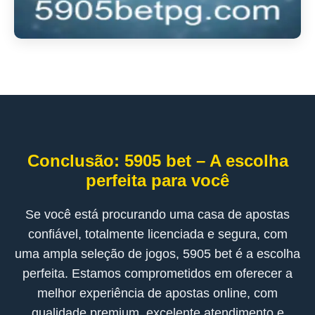
Conclusão: 5905 bet – A escolha
perfeita para você
Se você está procurando uma casa de apostas
confiável, totalmente licenciada e segura, com
uma ampla seleção de jogos, 5905 bet é a escolha
perfeita. Estamos comprometidos em oferecer a
melhor experiência de apostas online, com
qualidade premium, excelente atendimento e