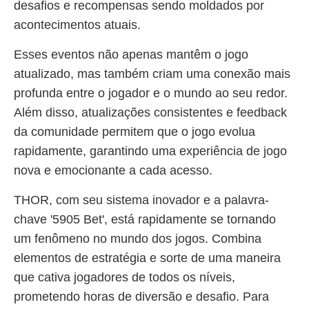
desafios e recompensas sendo moldados por
acontecimentos atuais.
Esses eventos não apenas mantêm o jogo
atualizado, mas também criam uma conexão mais
profunda entre o jogador e o mundo ao seu redor.
Além disso, atualizações consistentes e feedback
da comunidade permitem que o jogo evolua
rapidamente, garantindo uma experiência de jogo
nova e emocionante a cada acesso.
THOR, com seu sistema inovador e a palavra-
chave '5905 Bet', está rapidamente se tornando
um fenômeno no mundo dos jogos. Combina
elementos de estratégia e sorte de uma maneira
que cativa jogadores de todos os níveis,
prometendo horas de diversão e desafio. Para