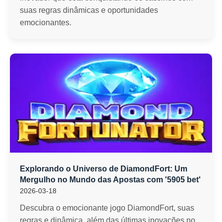
suas regras dinâmicas e oportunidades
emocionantes.
Explorando o Universo de DiamondFort: Um
Mergulho no Mundo das Apostas com '5905 bet'
2026-03-18
Descubra o emocionante jogo DiamondFort, suas
regras e dinâmica, além das últimas inovações no