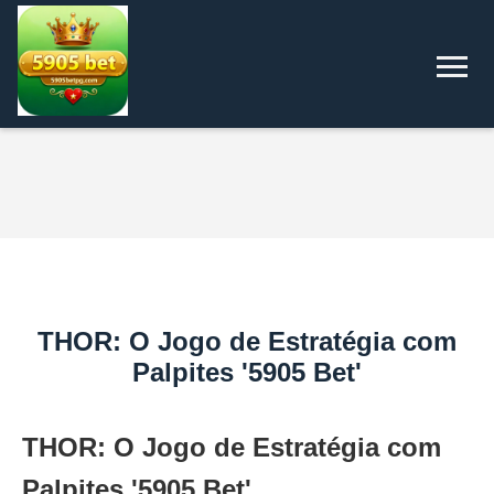
THOR: O Jogo de Estratégia com
Palpites '5905 Bet'
THOR: O Jogo de Estratégia com
Palpites '5905 Bet'