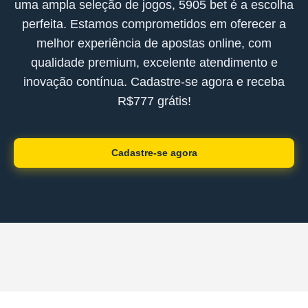
uma ampla seleção de jogos, 5905 bet é a escolha
perfeita. Estamos comprometidos em oferecer a
melhor experiência de apostas online, com
qualidade premium, excelente atendimento e
inovação contínua. Cadastre-se agora e receba
R$777 grátis!
Cadastre-se agora