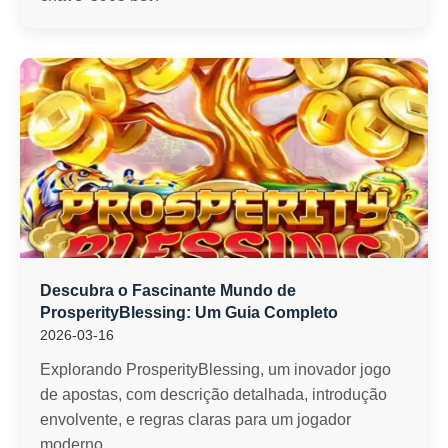
Descubra o Fascinante Mundo de
ProsperityBlessing: Um Guia Completo
2026-03-16
Explorando ProsperityBlessing, um inovador jogo
de apostas, com descrição detalhada, introdução
envolvente, e regras claras para um jogador
moderno.