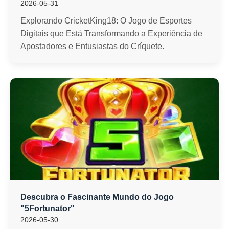
2026-05-31
Explorando CricketKing18: O Jogo de Esportes
Digitais que Está Transformando a Experiência de
Apostadores e Entusiastas do Críquete.
Descubra o Fascinante Mundo do Jogo
"5Fortunator"
2026-05-30