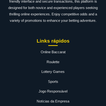
friendly interface and secure transactions, this platform is
designed for both novice and experienced players seeking
thrilling online experiences. Enjoy competitive odds and a
variety of promotions to enhance your betting adventure.
Links rápidos
Online Baccarat
Roulette
Lottery Games
Sports
Jogo Responsável
Notícias da Empresa