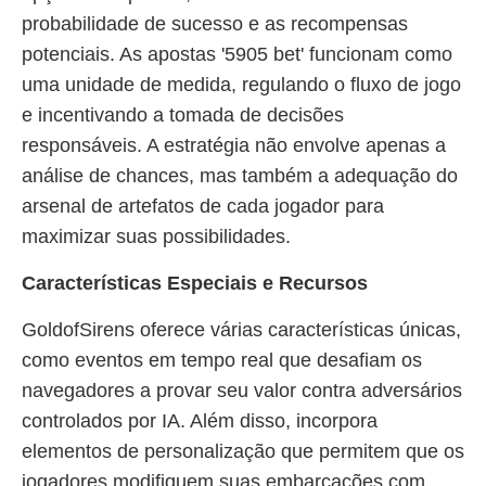
probabilidade de sucesso e as recompensas
potenciais. As apostas '5905 bet' funcionam como
uma unidade de medida, regulando o fluxo de jogo
e incentivando a tomada de decisões
responsáveis. A estratégia não envolve apenas a
análise de chances, mas também a adequação do
arsenal de artefatos de cada jogador para
maximizar suas possibilidades.
Características Especiais e Recursos
GoldofSirens oferece várias características únicas,
como eventos em tempo real que desafiam os
navegadores a provar seu valor contra adversários
controlados por IA. Além disso, incorpora
elementos de personalização que permitem que os
jogadores modifiquem suas embarcações com