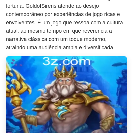
fortuna, GoldofSirens atende ao desejo
contemporâneo por experiências de jogo ricas e
envolventes. É um jogo que ressoa com a cultura
atual, ao mesmo tempo em que reverencia a
narrativa clássica com um toque moderno,
atraindo uma audiência ampla e diversificada.