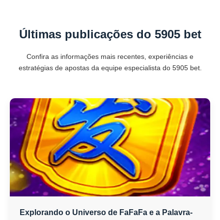
Últimas publicações do 5905 bet
Confira as informações mais recentes, experiências e
estratégias de apostas da equipe especialista do 5905 bet.
Explorando o Universo de FaFaFa e a Palavra-