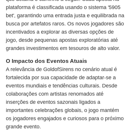
plataforma é classificada usando o sistema '5905
bet', garantindo uma entrada justa e equilibrada na
busca por artefatos raros. Os novos jogadores são
incentivados a explorar as diversas opções de
jogo, desde pequenas apostas exploratórias até
grandes investimentos em tesouros de alto valor.
O Impacto dos Eventos Atuais
A relevância de GoldofSirens no cenário atual é
fortalecida por sua capacidade de adaptar-se a
eventos mundiais e tendências culturais. Desde
colaborações com artistas renomados até
inserções de eventos sazonais ligados a
importantes celebrações globais, o jogo mantém
os jogadores engajados e curiosos para o próximo
grande evento.