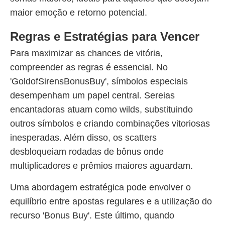
maior emoção e retorno potencial.
Regras e Estratégias para Vencer
Para maximizar as chances de vitória,
compreender as regras é essencial. No
'GoldofSirensBonusBuy', símbolos especiais
desempenham um papel central. Sereias
encantadoras atuam como wilds, substituindo
outros símbolos e criando combinações vitoriosas
inesperadas. Além disso, os scatters
desbloqueiam rodadas de bônus onde
multiplicadores e prêmios maiores aguardam.
Uma abordagem estratégica pode envolver o
equilíbrio entre apostas regulares e a utilização do
recurso 'Bonus Buy'. Este último, quando