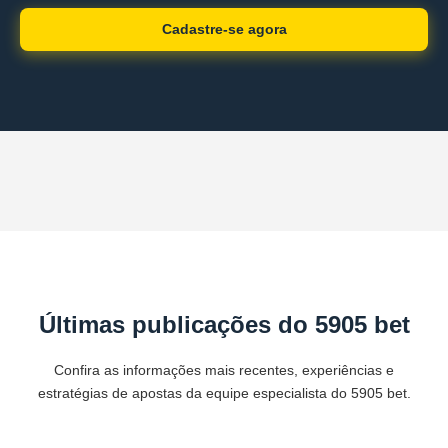
Cadastre-se agora
Últimas publicações do 5905 bet
Confira as informações mais recentes, experiências e
estratégias de apostas da equipe especialista do 5905 bet.