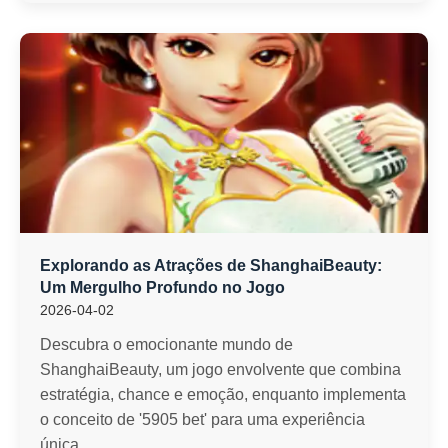
Explorando as Atrações de ShanghaiBeauty:
Um Mergulho Profundo no Jogo
2026-04-02
Descubra o emocionante mundo de
ShanghaiBeauty, um jogo envolvente que combina
estratégia, chance e emoção, enquanto implementa
o conceito de '5905 bet' para uma experiência
única.