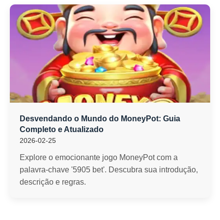
Desvendando o Mundo do MoneyPot: Guia
Completo e Atualizado
2026-02-25
Explore o emocionante jogo MoneyPot com a
palavra-chave '5905 bet'. Descubra sua introdução,
descrição e regras.