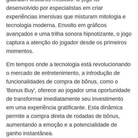
desenvolvido por especialistas em criar
experiências imersivas que misturam mitologia e
tecnologia moderna. Envolto em gráficos
avançados e uma trilha sonora hipnotizante, o jogo
captura a atenção do jogador desde os primeiros
momentos.
Em tempos onde a tecnologia está revolucionando
o mercado de entretenimento, a introdução de
funcionalidades de compra de bônus, como o
'Bonus Buy', oferece ao jogador uma oportunidade
de transformar imediatamente seu investimento
em uma experiência gratificante. Esta dinâmica
permite a compra direta de rodadas de bônus,
aumentando a emoção e a potencialidade de
ganho instantânea.