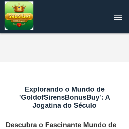
Explorando o Mundo de
'GoldofSirensBonusBuy': A
Jogatina do Século
Descubra o Fascinante Mundo de