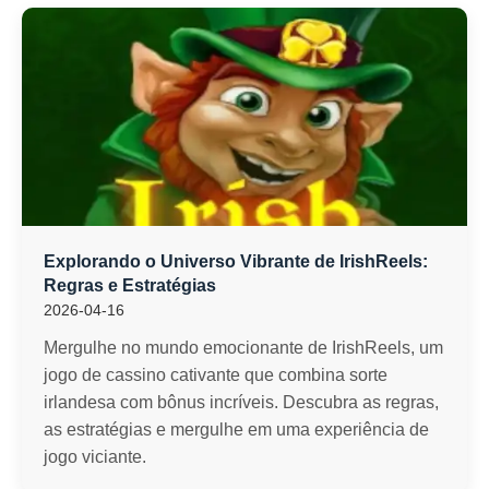
Explorando o Universo Vibrante de IrishReels:
Regras e Estratégias
2026-04-16
Mergulhe no mundo emocionante de IrishReels, um
jogo de cassino cativante que combina sorte
irlandesa com bônus incríveis. Descubra as regras,
as estratégias e mergulhe em uma experiência de
jogo viciante.