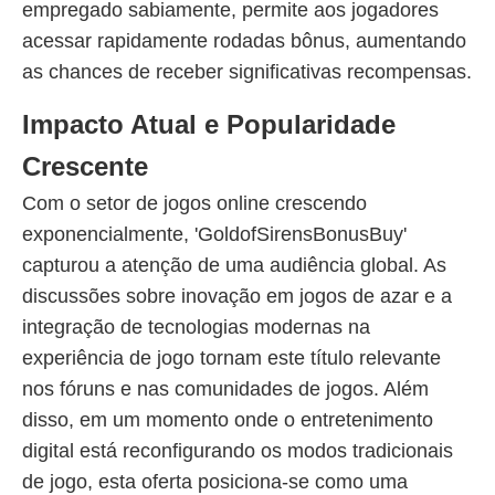
empregado sabiamente, permite aos jogadores
acessar rapidamente rodadas bônus, aumentando
as chances de receber significativas recompensas.
Impacto Atual e Popularidade
Crescente
Com o setor de jogos online crescendo
exponencialmente, 'GoldofSirensBonusBuy'
capturou a atenção de uma audiência global. As
discussões sobre inovação em jogos de azar e a
integração de tecnologias modernas na
experiência de jogo tornam este título relevante
nos fóruns e nas comunidades de jogos. Além
disso, em um momento onde o entretenimento
digital está reconfigurando os modos tradicionais
de jogo, esta oferta posiciona-se como uma